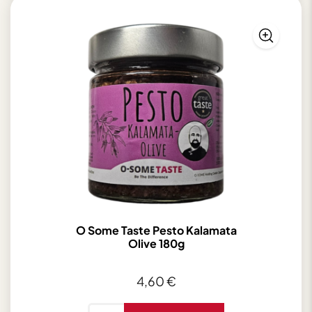
Toffee
Mix
200g
Menge
O Some Taste Pesto Kalamata
Olive 180g
4,60
€
O