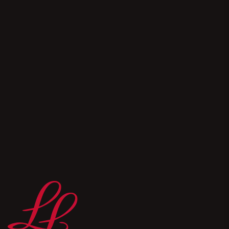
*Hiermit willige ich ein, dass mich Lebkuchen
Lackner per E-Mail kontaktieren darf, um mir
Informationen zukommen zu lassen. Durch Klick
auf „Anmelden” stimme ich dem ausdrücklich zu
und akzeptiere, dass meine Kontaktdaten gemäß
der Datenschutzhinweise unter lebkuchen-
lackner.de/datenschutz verwendet / verarbeitet
werden. Ihre Einwilligung ist jederzeit per E-Mail
mit Wirkung für die Zukunft widerrufbar.