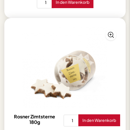
In den Warenkorb
Some
Taste
Pesto
Kalamata
Olive
180g
Menge
Rosner Zimtsterne
Rosner
In den Warenkorb
180g
Zimtsterne