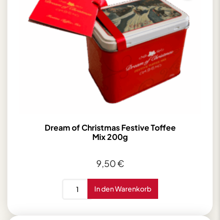
Menge
Dream of Christmas Festive Toffee
Mix 200g
9,50
€
Dream
In den Warenkorb
of
Christmas
Festive