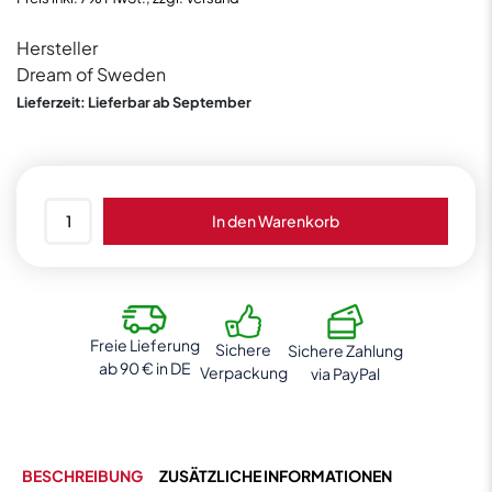
Hersteller
Dream of Sweden
Lieferzeit: Lieferbar ab September
Dream
In den Warenkorb
of
Sweden
Himbeer
200g
Menge
Freie Lieferung
Sichere
Sichere Zahlung
ab 90 € in DE
Verpackung
via PayPal
BESCHREIBUNG
ZUSÄTZLICHE INFORMATIONEN