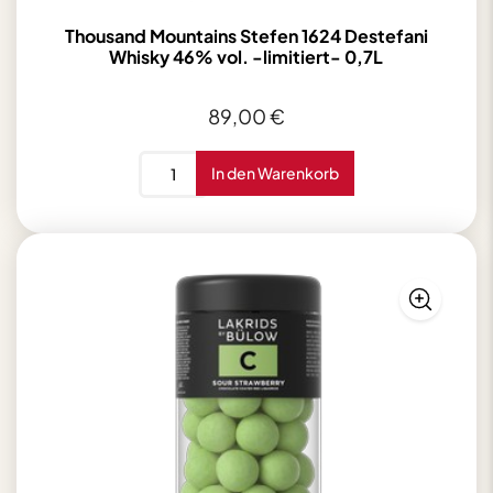
Thousand Mountains Stefen 1624 Destefani
Whisky 46% vol. -limitiert- 0,7L
89,00
€
Thousand
In den Warenkorb
Mountains
Stefen
1624
Destefani
Whisky
46%
vol.
-
limitiert-
0,7L
Menge