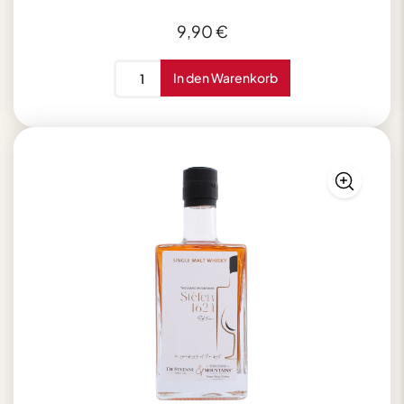
9,90
€
Witte
In den Warenkorb
Baumkuchenspitzen
mit
Jamaika-
Rum
200g
Menge