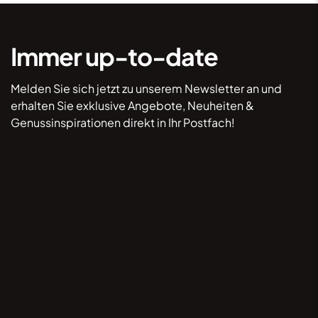
Immer up-to-date
Melden Sie sich jetzt zu unserem Newsletter an und
erhalten Sie exklusive Angebote, Neuheiten &
Genussinspirationen direkt in Ihr Postfach!
*Hiermit willige ich ein, dass mich Lebkuchen
Lackner per E-Mail kontaktieren darf, um mir
Informationen zukommen zu lassen. Durch Klick
auf „Anmelden” stimme ich dem ausdrücklich zu
und akzeptiere, dass meine Kontaktdaten gemäß