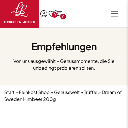
0
0
LEBKUCHEN LACKNER
Empfehlungen
Von uns ausgewählt – Genussmomente, die Sie
unbedingt probieren sollten.
Start
»
Feinkost Shop
»
Genusswelt
»
Trüffel
» Dream of
Sweden Himbeer 200g