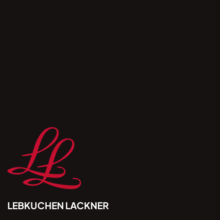
*Hiermit willige ich ein, dass mich Lebkuchen
Lackner per E-Mail kontaktieren darf, um mir
Informationen zukommen zu lassen. Durch Klick
auf „Anmelden” stimme ich dem ausdrücklich zu
und akzeptiere, dass meine Kontaktdaten gemäß
der Datenschutzhinweise unter lebkuchen-
lackner.de/datenschutz verwendet / verarbeitet
werden. Ihre Einwilligung ist jederzeit per E-Mail
mit Wirkung für die Zukunft widerrufbar.
LEBKUCHEN LACKNER