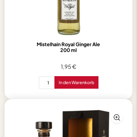
Mistelhain Royal Ginger Ale
200 ml
1,95
€
Mistelhain
In den Warenkorb
Royal
Ginger
Ale
200
ml
Menge