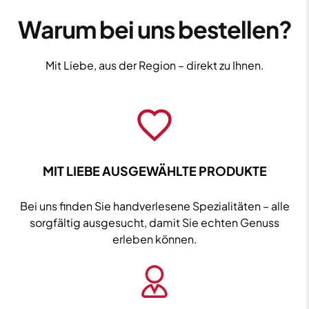
46,7%
vol.
Warum bei uns bestellen?
0,7L
Menge
Mit Liebe, aus der Region – direkt zu Ihnen.
MIT LIEBE AUSGEWÄHLTE PRODUKTE
Bei uns finden Sie handverlesene Spezialitäten – alle
sorgfältig ausgesucht, damit Sie echten Genuss
erleben können.