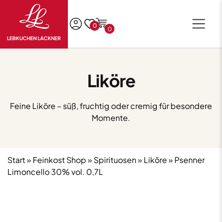
0
0
LEBKUCHEN LACKNER
Liköre
Feine Liköre – süß, fruchtig oder cremig für besondere
Momente.
Start
»
Feinkost Shop
»
Spirituosen
»
Liköre
» Psenner
Limoncello 30% vol. 0,7L