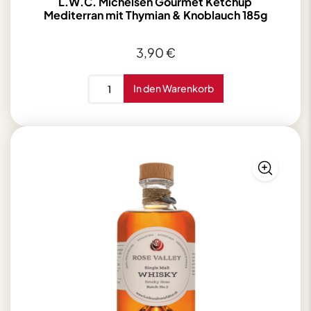
L.W.C. Michelsen Gourmet Ketchup
Mediterran mit Thymian & Knoblauch 185g
3,90
€
L.W.C.
In den Warenkorb
Michelsen
Gourmet
Ketchup
Mediterran
mit
Thymian
&
Knoblauch
185g
Menge