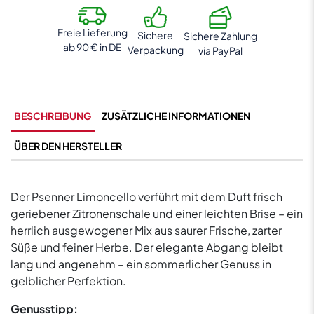
0,7L
Menge
Freie Lieferung
Sichere
Sichere Zahlung
ab 90 € in DE
Verpackung
via PayPal
BESCHREIBUNG
ZUSÄTZLICHE INFORMATIONEN
ÜBER DEN HERSTELLER
Der Psenner Limoncello verführt mit dem Duft frisch
geriebener Zitronenschale und einer leichten Brise – ein
herrlich ausgewogener Mix aus saurer Frische, zarter
Süße und feiner Herbe. Der elegante Abgang bleibt
lang und angenehm – ein sommerlicher Genuss in
gelblicher Perfektion.
Genusstipp: