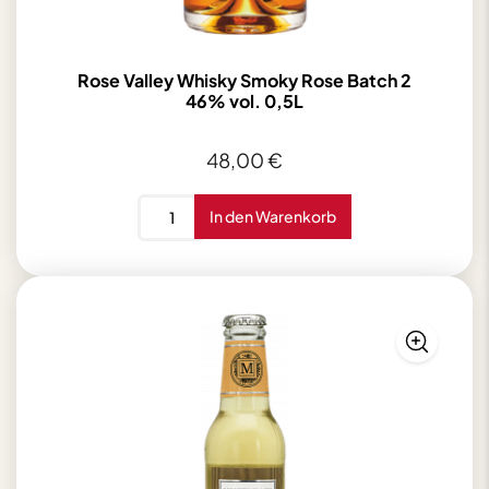
Rose Valley Whisky Smoky Rose Batch 2
46% vol. 0,5L
48,00
€
Rose
In den Warenkorb
Valley
Whisky
Smoky
Rose
Batch
2
46%
vol.
0,5L
Menge