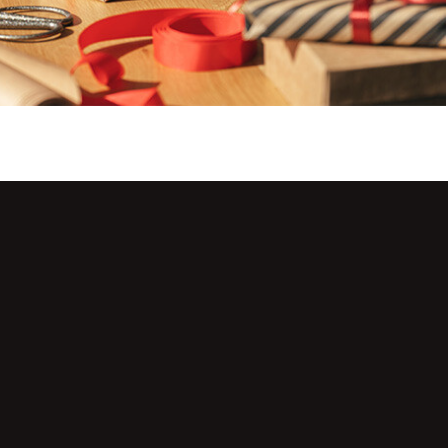
dass mich Lebkuchen Lackner per E-Mail kontaktieren darf, um mir
sen. Durch Klick auf „Anmelden” stimme ich dem ausdrücklich zu und
ntaktdaten gemäß der Datenschutzhinweise unter lebkuchen-
t / verarbeitet werden. Ihre Einwilligung ist jederzeit per E-Mail mit
ar.