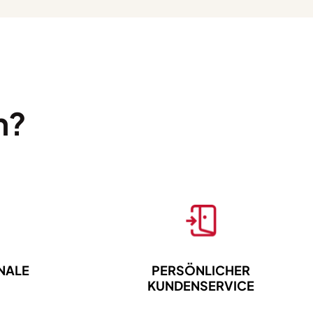
-
B
-
Passions
Fruit
Small
n?
115g
Menge
NALE
PERSÖNLICHER
KUNDENSERVICE