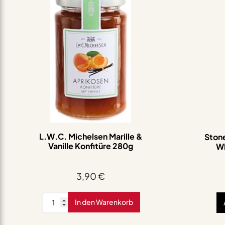
L.W.C. Michelsen Marille &
Ston
Vanille Konfitüre 280g
Wh
3,90
€
L.W.C.
In den Warenkorb
Michelsen
Marille