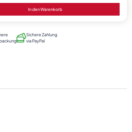
In den Warenkorb
here
Sichere Zahlung
rpackung
via PayPal