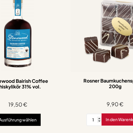
Rosner Baumkuchens
ewood Bairish Coffee
200g
iskylikör 31% vol.
9,90
€
19,50
€
Rosner
In den Waren
Ausführung wählen
Baumkuchenspitzen
200g