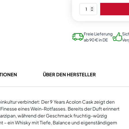
Nine
Springs
-
9
Years
Freie Lieferung
Sic
ab 90 € in DE
Ve
Acolon
Cask
Whisky
48%
vol.
ATIONEN
ÜBER DEN HERSTELLER
0,5L
Menge
Weinkultur verbindet: Der 9 Years Acolon Cask zeigt den
Finesse eines Wein-Rotfasses. Bereits der Duft erinnert
Marzipan, während der Geschmack fruchtig-würzig
geht – ein Whisky mit Tiefe, Balance und eigenständigem