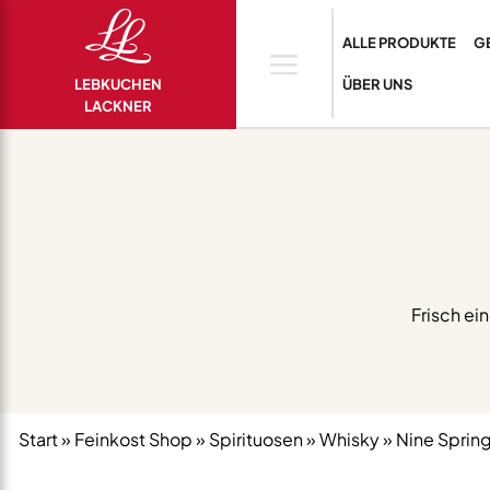
ALLE PRODUKTE
G
LEBKUCHEN
ÜBER UNS
LACKNER
Frisch ei
Start
»
Feinkost Shop
»
Spirituosen
»
Whisky
» Nine Spring