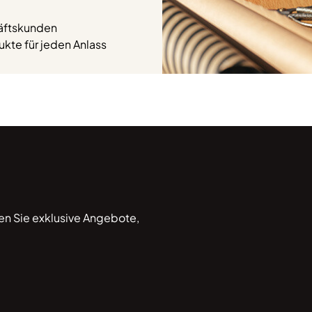
häftskunden
kte für jeden Anlass
ten Sie exklusive Angebote,
*Hiermit willige ich ein, 
Informationen zukommen zu las
akzeptiere, dass meine Ko
lackner.de/datenschutz verwende
Wirkung für die Zukunft widerrufb