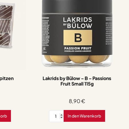
pitzen
Lakrids by Bülow – B – Passions
Fruit Small 115g
8,90
€
Lakrids
korb
In den Warenkorb
by
Bülow