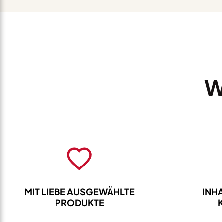
&
Vanille
Konfitüre
280g
Menge
W
MIT LIEBE AUSGEWÄHLTE
INH
PRODUKTE