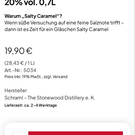
20% vol. 0,7L
Warum „Salty Caramel“?
Wenn süße Versuchung auf eine feine Salznote trifft –
dann ist es Zeit für ein Gläschen Salty Caramel
19,90
€
(
28,43
€
/ 1 L)
Art.-Nr.:
5034
Preis inkl. 19% MwSt., zzgl. Versand
Hersteller
Schraml – The Stonewood Distillery e. K.
Lieferzeit: ca. 2-4 Werktage
Steinwald