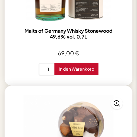
Malts of Germany Whisky Stonewood
49,6% vol. 0,7L
69,00
€
Malts
In den Warenkorb
of
Germany
Whisky
Stonewood
49,6%
vol.
0,7L
Menge