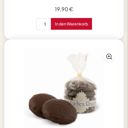
19,90
€
Rosner
In den Warenkorb
Spezialitäten
Mix
590g
Menge