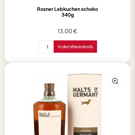
Rosner Lebkuchen schoko
340g
13,00
€
Rosner
In den Warenkorb
Lebkuchen
schoko
340g
Menge