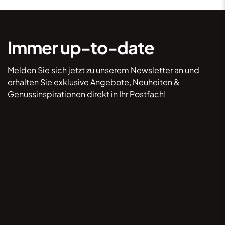
Immer up-to-date
Melden Sie sich jetzt zu unserem Newsletter an und
erhalten Sie exklusive Angebote, Neuheiten &
Genussinspirationen direkt in Ihr Postfach!
*Hiermit willige ich ein, dass mich Lebkuchen
Lackner per E-Mail kontaktieren darf, um mir
Informationen zukommen zu lassen. Durch Klick
auf „Anmelden” stimme ich dem ausdrücklich zu