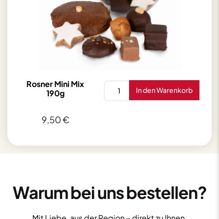
Rosner Mini Mix
Rosner
In den Warenkorb
190g
Mini
Mix
9,50
€
190g
Menge
Warum bei uns bestellen?
Mit Liebe, aus der Region – direkt zu Ihnen.