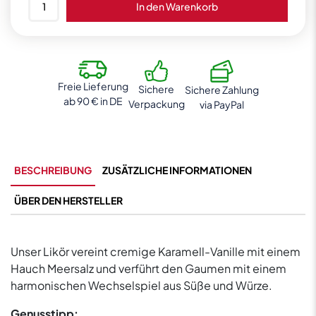
In den Warenkorb
Salty
Caramel
Likör
20%
vol.
Freie Lieferung
Sichere
Sichere Zahlung
0,7L
ab 90 € in DE
Verpackung
via PayPal
Menge
BESCHREIBUNG
ZUSÄTZLICHE INFORMATIONEN
ÜBER DEN HERSTELLER
Unser Likör vereint cremige Karamell-Vanille mit einem
Hauch Meersalz und verführt den Gaumen mit einem
harmonischen Wechselspiel aus Süße und Würze.
Genusstipp: