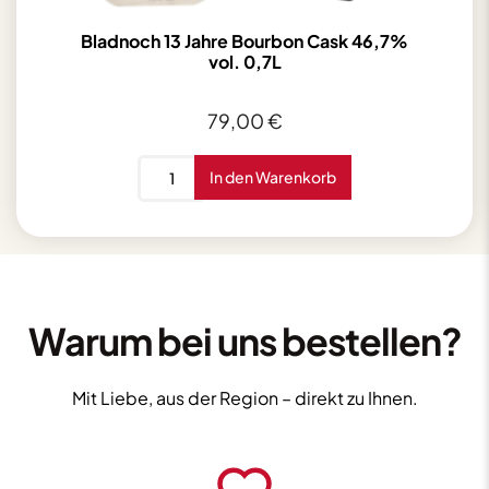
Bladnoch 13 Jahre Bourbon Cask 46,7%
vol. 0,7L
79,00
€
Bladnoch
In den Warenkorb
13
Jahre
Bourbon
Cask
46,7%
vol.
Warum bei uns bestellen?
0,7L
Menge
Mit Liebe, aus der Region – direkt zu Ihnen.