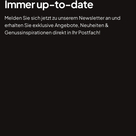
Immer up-to-date
Melden Sie sich jetzt zu unserem Newsletter an und
erhalten Sie exklusive Angebote, Neuheiten &
Genussinspirationen direkt in Ihr Postfach!
*Hiermit willige ich ein, dass mich Lebkuchen
Lackner per E-Mail kontaktieren darf, um mir
Informationen zukommen zu lassen. Durch Klick
auf „Anmelden” stimme ich dem ausdrücklich zu
und akzeptiere, dass meine Kontaktdaten gemäß
der Datenschutzhinweise unter lebkuchen-
lackner.de/datenschutz verwendet / verarbeitet
werden. Ihre Einwilligung ist jederzeit per E-Mail