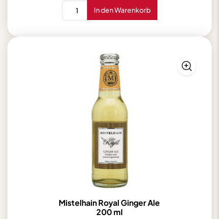
Rose
In den Warenkorb
Valley
Whisky
Smoky
Rose
Batch
2
46%
vol.
0,5L
Menge
Mistelhain Royal Ginger Ale
200 ml