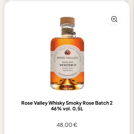
Ketchup
Mediterran
mit
Thymian
&
Knoblauch
185g
Menge
Rose Valley Whisky Smoky Rose Batch 2
46% vol. 0,5L
48,00
€