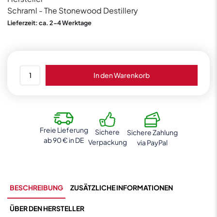
Schraml - The Stonewood Destillery
Lieferzeit: ca. 2-4 Werktage
Punschwerkstatt
In den Warenkorb
Schneeschmelzer
9%
0,75L
3er
Geschenkverpackung
Freie Lieferung
Sichere
Sichere Zahlung
Menge
ab 90 € in DE
Verpackung
via PayPal
BESCHREIBUNG
ZUSÄTZLICHE INFORMATIONEN
ÜBER DEN HERSTELLER