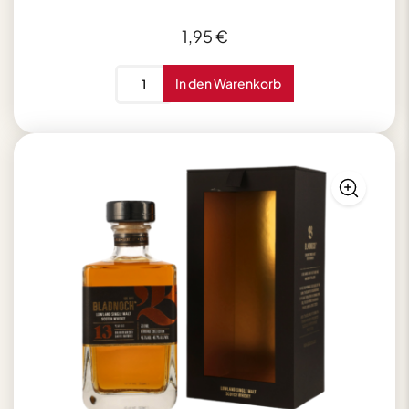
1,95
€
Mistelhain
In den Warenkorb
Royal
Ginger
Ale
200
ml
Menge