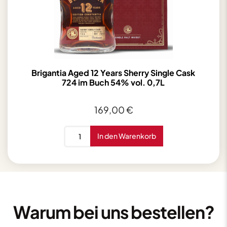
Brigantia Aged 12 Years Sherry Single Cask
724 im Buch 54% vol. 0,7L
169,00
€
Brigantia
In den Warenkorb
Aged
12
Years
Sherry
Single
Cask
Warum bei uns bestellen?
724