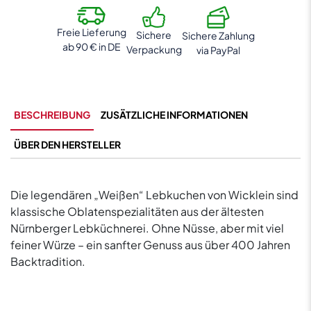
Menge
Freie Lieferung
Sichere
Sichere Zahlung
ab 90 € in DE
Verpackung
via PayPal
BESCHREIBUNG
ZUSÄTZLICHE INFORMATIONEN
ÜBER DEN HERSTELLER
Die legendären „Weißen“ Lebkuchen von Wicklein sind
klassische Oblatenspezialitäten aus der ältesten
Nürnberger Lebküchnerei. Ohne Nüsse, aber mit viel
feiner Würze – ein sanfter Genuss aus über 400 Jahren
Backtradition.