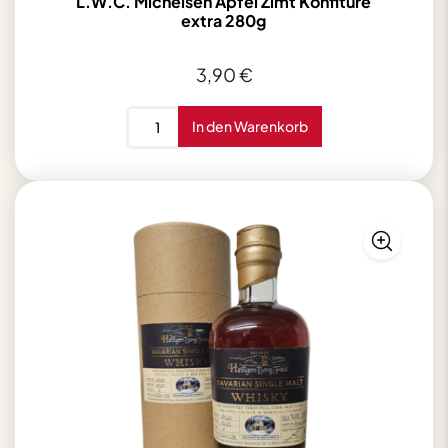
L.W.C. Michelsen Apfel Zimt Konfitüre
extra 280g
3,90
€
L.W.C.
In den Warenkorb
Michelsen
Apfel
Zimt
Konfitüre
extra
280g
Menge