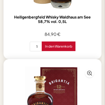
Heiligenbergfeld Whisky Waldhaus am See
58,7% vol. 0,5L
84,90
€
Heiligenbergfeld
In den Warenkorb
Whisky
Waldhaus
am
See
58,7%
vol.
0,5L
Menge