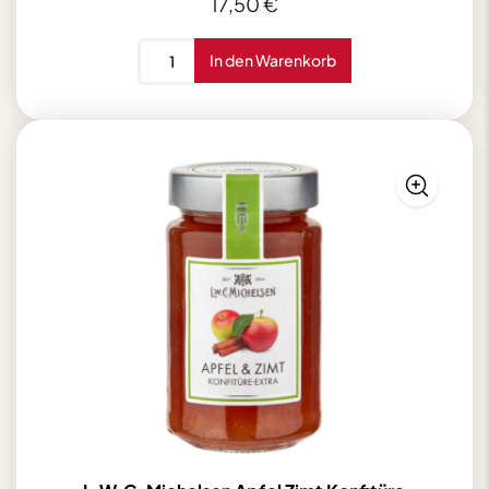
17,50
€
Rosner
In den Warenkorb
Plätzchenschale
250g
Menge