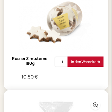
Rosner Zimtsterne
Rosner
In den Warenkorb
180g
Zimtsterne
180g
10,50
€
Menge