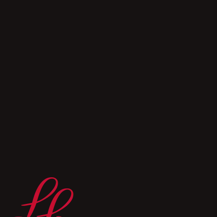
*Hiermit willige ich ein, dass mich Lebkuchen
Lackner per E-Mail kontaktieren darf, um mir
Informationen zukommen zu lassen. Durch Klick
auf „Anmelden” stimme ich dem ausdrücklich zu
und akzeptiere, dass meine Kontaktdaten gemäß
der Datenschutzhinweise unter lebkuchen-
lackner.de/datenschutz verwendet / verarbeitet
werden. Ihre Einwilligung ist jederzeit per E-Mail
mit Wirkung für die Zukunft widerrufbar.