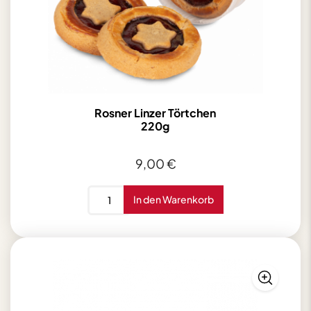
Rosner Linzer Törtchen
220g
9,00
€
Rosner
In den Warenkorb
Linzer
Törtchen
220g
Menge