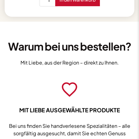
Michelsen
Gourmet
Ketchup
Balsamico
185g
Menge
Warum bei uns bestellen?
Mit Liebe, aus der Region – direkt zu Ihnen.
MIT LIEBE AUSGEWÄHLTE PRODUKTE
Bei uns finden Sie handverlesene Spezialitäten – alle
sorgfältig ausgesucht, damit Sie echten Genuss