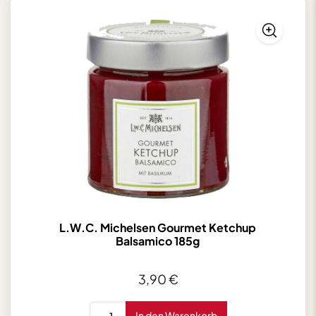
500g
Menge
L.W.C. Michelsen Gourmet Ketchup
Balsamico 185g
3,90
€
L.W.C.
In den Warenkorb