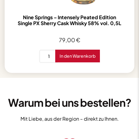
Nine Springs – Intensely Peated Edition
Single PX Sherry Cask Whisky 58% vol. 0,5L
79,00
€
Nine
In den Warenkorb
Springs
-
Intensely
Peated
Edition
Single
Warum bei uns bestellen?
PX
Sherry
Mit Liebe, aus der Region – direkt zu Ihnen.
Cask
Whisky
58%