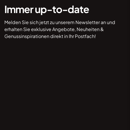
Immer up-to-date
Melden Sie sich jetzt zu unserem Newsletter an und
erhalten Sie exklusive Angebote, Neuheiten &
Genussinspirationen direkt in Ihr Postfach!
*Hiermit willige ich ein, dass mich Lebkuchen
Lackner per E-Mail kontaktieren darf, um mir
Informationen zukommen zu lassen. Durch Klick
auf „Anmelden” stimme ich dem ausdrücklich zu
und akzeptiere, dass meine Kontaktdaten gemäß
der Datenschutzhinweise unter lebkuchen-
lackner.de/datenschutz verwendet / verarbeitet