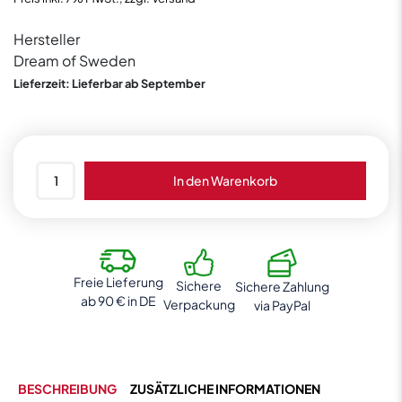
Hersteller
Dream of Sweden
Lieferzeit: Lieferbar ab September
Dream
In den Warenkorb
of
Sweden
Caramel
200g
Menge
Freie Lieferung
Sichere
Sichere Zahlung
ab 90 € in DE
Verpackung
via PayPal
BESCHREIBUNG
ZUSÄTZLICHE INFORMATIONEN