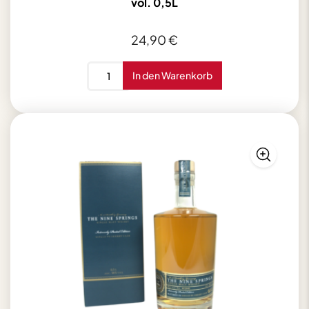
vol. 0,5L
24,90
€
Schraml
In den Warenkorb
Espresso
Arabica
Edellikör
25%
vol.
0,5L
Menge