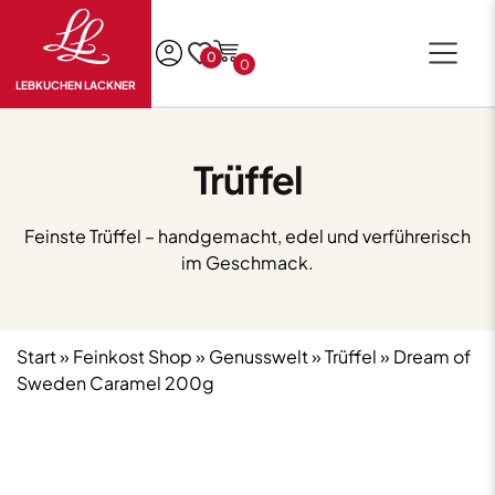
0
0
LEBKUCHEN LACKNER
Trüffel
Feinste Trüffel – handgemacht, edel und verführerisch
im Geschmack.
Start
»
Feinkost Shop
»
Genusswelt
»
Trüffel
» Dream of
Sweden Caramel 200g