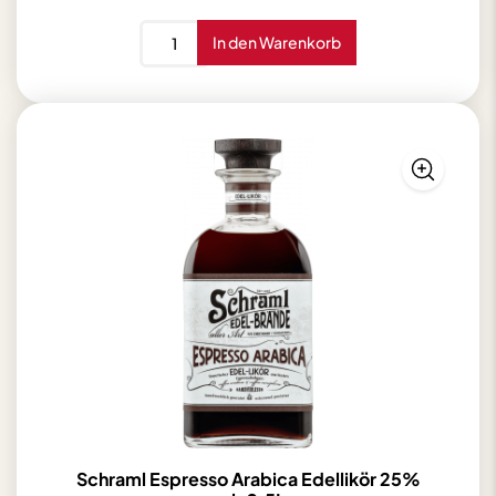
Jura
In den Warenkorb
2012/2025
13
Jahre
1st
Fill
Oloroso
Sherry
James
Eadie
53,7%
vol.
0,7L
Menge
Schraml Espresso Arabica Edellikör 25%