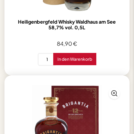
Heiligenbergfeld Whisky Waldhaus am See
58,7% vol. 0,5L
84,90
€
Heiligenbergfeld
In den Warenkorb
Whisky
Waldhaus
am
See
58,7%
vol.
0,5L
Menge