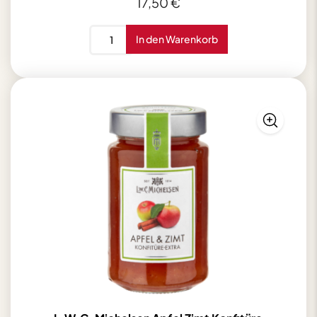
17,50
€
Rosner
In den Warenkorb
Plätzchenschale
250g
Menge