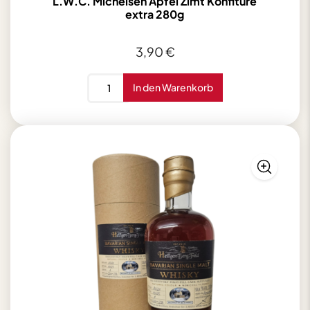
L.W.C. Michelsen Apfel Zimt Konfitüre
extra 280g
3,90
€
L.W.C.
In den Warenkorb
Michelsen
Apfel
Zimt
Konfitüre
extra
280g
Menge