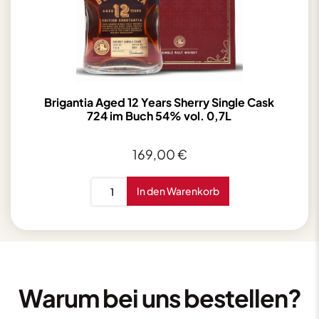
Brigantia Aged 12 Years Sherry Single Cask
724 im Buch 54% vol. 0,7L
169,00
€
Brigantia
In den Warenkorb
Aged
12
Years
Sherry
Single
Cask
Warum bei uns bestellen?
724