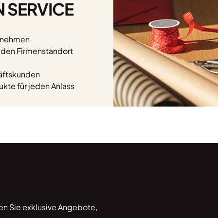
N SERVICE
ernehmen
n den Firmenstandort
häftskunden
kte für jeden Anlass
ten Sie exklusive Angebote,
*Hiermit willige ich ein, 