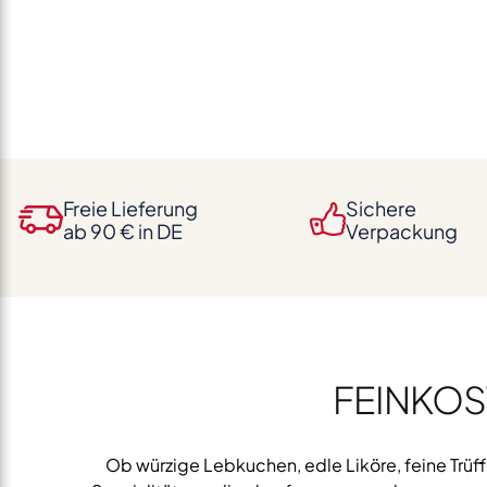
Freie Lieferung
Sichere
ab 90 € in DE
Verpackung
FEINKOS
Ob würzige Lebkuchen, edle Liköre, feine Trüf