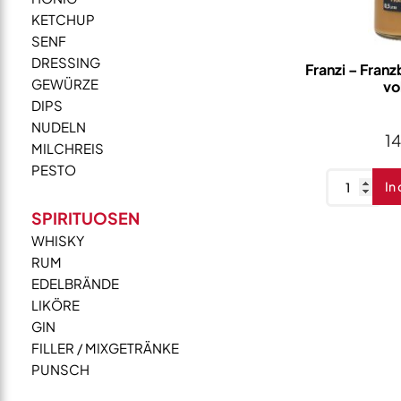
KETCHUP
SENF
DRESSING
Franzi – Fran
GEWÜRZE
vo
DIPS
NUDELN
1
MILCHREIS
PESTO
Franzi
In
-
SPIRITUOSEN
Franzbrötc
WHISKY
15%
RUM
vol.
EDELBRÄNDE
0,5L
LIKÖRE
Menge
GIN
FILLER / MIXGETRÄNKE
PUNSCH