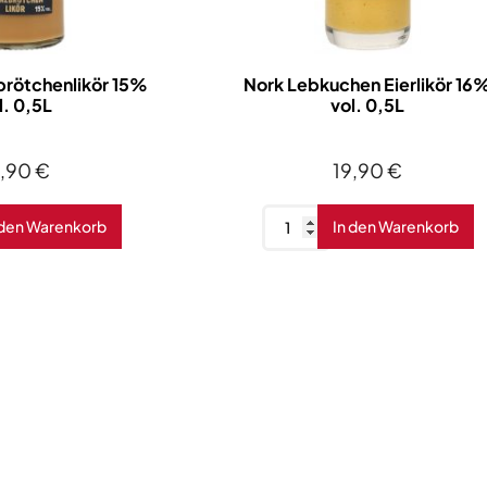
zbrötchenlikör 15%
Nork Lebkuchen Eierlikör 16
l. 0,5L
vol. 0,5L
4,90
€
19,90
€
Nork
 den Warenkorb
In den Warenkorb
Lebkuchen
henlikör
Eierlikör
16%
vol.
0,5L
Menge