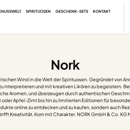
ENUSSWELT
SPIRITUOSEN
GESCHENK-SETS
KONTAKT
Nork
ischen Wind in die Welt der Spirituosen. Gegründet von Ann
zu interpretieren und mit kreativen Likören zu begeistern. Be
tliche Aromen, und überzeugen durch authentischen Geschma
der Apfel-Zimt bis hin zu limitierten Editionen für besonde
rodukte online zu entdecken und zu kaufen, sondern auch Rez
 trifft Kreativität, Korn mit Charakter. NORK GmbH & Co. KG