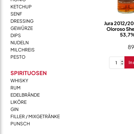
KETCHUP
SENF
DRESSING
Jura 2012/2025
GEWÜRZE
Oloroso She
53,7%
DIPS
NUDELN
8
MILCHREIS
PESTO
Jura
In
2012/202
SPIRITUOSEN
13
WHISKY
Jahre
RUM
1st
EDELBRÄNDE
Fill
LIKÖRE
Oloroso
GIN
Sherry
FILLER / MIXGETRÄNKE
James
PUNSCH
Eadie
53,7%