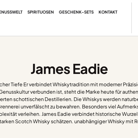
ENUSSWELT
SPIRITUOSEN
GESCHENK-SETS
KONTAKT
James Eadie
cher Tiefe Er verbindet Whiskytradition mit moderner Präzi
nusskultur verbunden ist, steht die Marke heute für authen
ten schottischen Destillerien. Die Whiskys werden naturbel
Brennerei unverfälscht zu bewahren. Besonders viel Aufmerks
plexität verleihen. James Eadie verbindet historische Wurze
rstarken Scotch Whisky schätzen. unabhängiger Whisky mit 