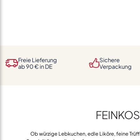
Freie Lieferung
Sichere
ab 90 € in DE
Verpackung
FEINKOS
Ob würzige Lebkuchen, edle Liköre, feine Trüf