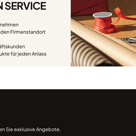
N SERVICE
ernehmen
n den Firmenstandort
häftskunden
kte für jeden Anlass
ten Sie exklusive Angebote,
*Hiermit willige ich ein, 