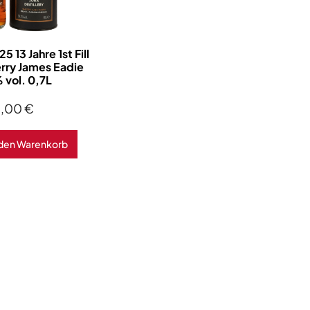
 13 Jahre 1st Fill
rry James Eadie
 vol. 0,7L
9,00
€
 den Warenkorb
5