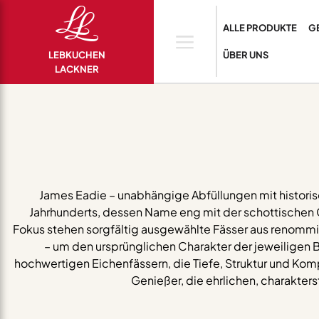
ALLE PRODUKTE
G
LEBKUCHEN
ÜBER UNS
LACKNER
James Eadie – unabhängige Abfüllungen mit historis
Jahrhunderts, dessen Name eng mit der schottischen Ge
Fokus stehen sorgfältig ausgewählte Fässer aus renommier
– um den ursprünglichen Charakter der jeweiligen 
hochwertigen Eichenfässern, die Tiefe, Struktur und Kom
Genießer, die ehrlichen, charakte